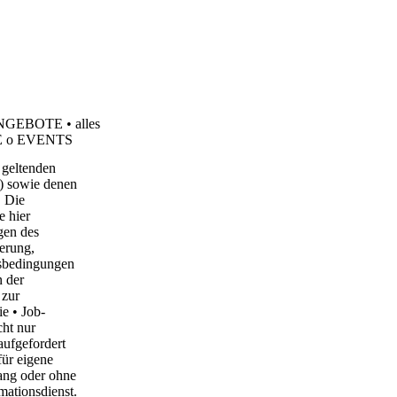
n ANGEBOTE
•
alles
E
o
EVENTS
 geltenden
) sowie denen
. Die
e hier
en des
erung,
sbedingungen
n
der
zur
ie
•
Job-
cht nur
aufgefordert
für
eigene
ng oder ohne
mationsdienst.