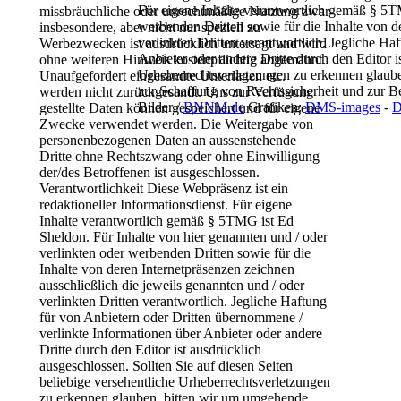
Für eigene Inhalte verantwortlich gemäß § 5
missbräuchliche
oder unrechtmäßige Nutzung zwar
werbenden Dritten sowie für die Inhalte von 
insbesondere,
aber nicht nur speziell zu
verlinkten Dritten verantwortlich.
Jegliche Haf
Werbezwecken ist
ausdrücklich untersagt und wird
Anbieter oder andere Dritte
durch den Editor i
ohne weiteren
Hinweis kostenpflichtig abgemahnt.
Urheberrechtsverletzungen zu erkennen glaub
Unaufgefordert eingesandte Unterlagen etc.
zur Schaffung von Rechtssicherheit und zur B
werden nicht zurückgesandt. Uns zur Verfügung
Bilder /
BNNM.de
Grafiken:
DMS-images
-
D
gestellte Daten können gespeichert und für
eigene
Zwecke verwendet werden. Die
Weitergabe von
personenbezogenen Daten an
aussenstehende
Dritte ohne Rechtszwang oder
ohne Einwilligung
der/des Betroffenen ist
ausgeschlossen.
Verantwortlichkeit
Diese Webpräsenz ist ein
redaktioneller
Informationsdienst. Für eigene
Inhalte
verantwortlich gemäß § 5TMG ist Ed
Sheldon. Für
Inhalte von hier genannten und / oder
verlinkten
oder werbenden Dritten sowie für die
Inhalte von
deren Internetpräsenzen zeichnen
ausschließlich
die jeweils genannten und / oder
verlinkten
Dritten verantwortlich.
Jegliche Haftung
für von Anbietern oder Dritten
übernommene /
verlinkte Informationen über
Anbieter oder andere
Dritte durch den Editor ist
ausdrücklich
ausgeschlossen.
Sollten Sie auf diesen Seiten
beliebige
versehentliche Urheberrechtsverletzungen
zu
erkennen glauben, bitten wir um umgehende