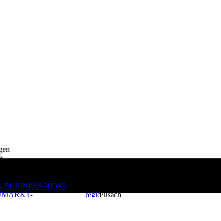
igen
t
d
.BUSINESS NEWS
- 92367
UMARKT-
regio
Pilsach