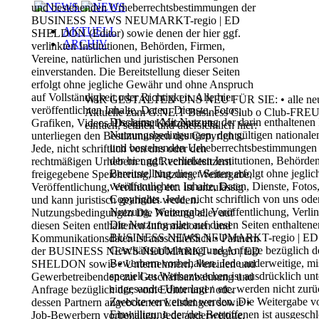
und bestehenden
Urheberrechtsbestimmungen der
BUSINESS
NEWS
NEUMARKT-
regio
|
ED
AKTUELL
SHELDON
(Editor)
sowie denen der hier ggf.
ARCHIV
verlinkten Institutionen,
Behörden, Firmen,
Vereine, natürlichen und
juristischen Personen
einverstanden. Die
Bereitstellung dieser Seiten
erfolgt ohne jegliche
Gewähr und ohne Anspruch
auf Vollständigkeit
oder Richtigkeit.
Alle hier
WIR GESTALTEN UNS NEU FÜR SIE:
•
alle 
veröffentlichten Inhalte, Daten, Dienste,
Fotos,
Aktuelle zum G.NE.T Business Club
o
Club-FRE
Disclaimer
Mit Nutzung der darin enthaltenen 
Grafiken, Videos, Designs, Konzepte etc.
einfach, schnell und übersichtlich
hier:
Nutzungsbedingungen, den
gültigen nationale
unterliegen den Bestimmungen des Copyrights.
und bestehenden
Urheberrechtsbestimmungen
Jede, nicht schriftlich von uns oder den
der hier ggf. verlinkten
Institutionen, Behörden
rechtmäßigen Urhebern und Rechtebesitzern
Bereitstellung dieser Seiten
erfolgt ohne jegli
freigegebene Speicherung, Nutzung, Weitergabe,
veröffentlichten Inhalte, Daten, Dienste, Foto
Veröffentlichung, Verlinkung etc. ist unzulässig
Copyrights. Jede, nicht schriftlich von uns o
und kann juristisch geahndet werden.
Nutzung, Weitergabe, Veröffentlichung, Verlin
Nutzungsbedingungen
Die Nutzung aller auf
Die Nutzung aller auf diesen Seiten enthalte
diesen Seiten enthaltenen
Informationen und
BUSINESS
NEWS
NEUMARKT-
regio
|
ED
Kommunikationsdaten ist
ausschließlich
•
Partnern
Geschäftsanbahnung und Anfrage bezüglich d
der
BUSINESS
NEWS
NEUMARKT-
regio
|
ED
Bewerbern
vorbehalten. Jede anderweitige, m
SHELDON
sowie
•
Unternehmern, Vereinen
und
speziell zu
Werbezwecken ist ausdrücklich unt
Gewerbetreibenden
zur
Geschäftsanbahnung und
eingesandte Unterlagen etc. werden nicht zur
Anfrage bezüglich
der,
vom Editor und / oder
Zwecke verwendet werden. Die Weitergabe vo
dessen Partnern
angebotenen Leistungen sowie
•
Einwilligung der/des Betroffenen ist ausgeschl
Job-Bewerbern
vorbehalten. Jede anderweitige,