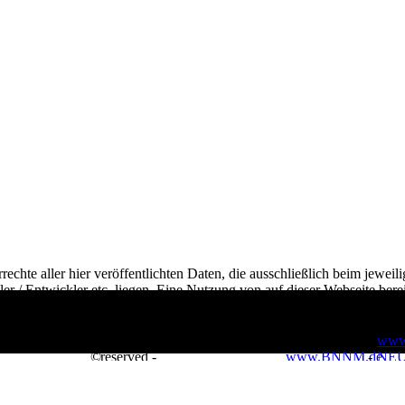
echte aller hier veröffentlichten Daten, die ausschließlich beim jeweil
ller / Entwickler
etc. liegen. Eine Nutzung von auf dieser Webseite berei
sbesondere, aber nicht nur für den gewerblichen Einsatz und/oder ohne
chteinhabers stellt einen Straftatbestand dar, der mit hohen Abmahn- un
Copyright 2022 - All rights
www
©
reserved -
www.BNNM.de
-
NE