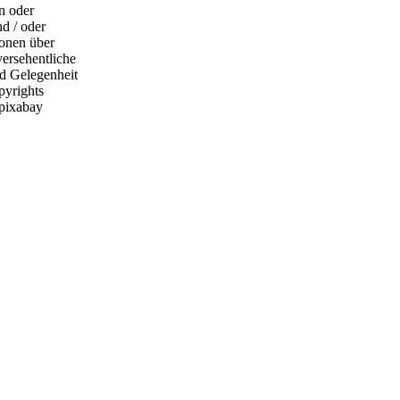
n oder
nd / oder
ionen über
versehentliche
nd Gelegenheit
pyrights
pixabay