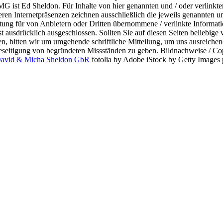
TMG ist Ed Sheldon.
Für Inhalte von hier genannten und / oder verlinkte
deren
Internetpräsenzen zeichnen ausschließlich die jeweils genannten u
tung für von Anbietern oder Dritten übernommene / verlinkte Informat
st ausdrücklich ausgeschlossen.
Sollten Sie auf diesen Seiten beliebige 
en, bitten wir um
umgehende schriftliche Mitteilung, um uns ausreiche
eseitigung
von begründeten Missständen zu geben.
Bildnachweise / Co
avid & Micha Sheldon GbR
fotolia by Adobe
iStock by Getty Images