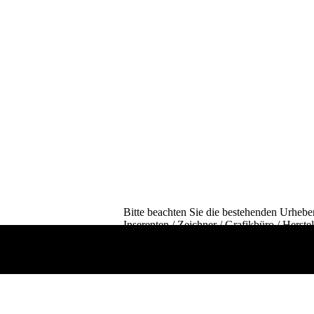
Bitte beachten Sie die bestehenden Urheberr
Inserenten / Zeichner / Grafikbüro / Herste
gestellten Daten auch auszugsweise und in
schriftliche Bewilligung des jeweiligen Re
Strafgebühren verbunden sein kann.