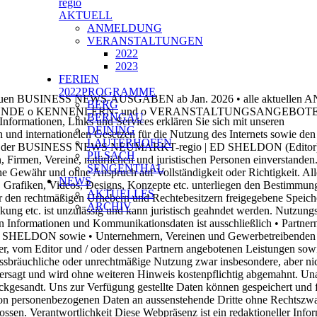
regio
AKTUELL
ANMELDUNG
VERANSTALTUNGEN
2022
2023
FERIEN
2022PROGRAMME
neuen BUSINESS NEWS-AUSGABEN ab Jan. 2026
•
alle aktuelle
BERG
UNDE
o
KENNENLERN- und
o
VERANSTALTUNGSANGEBOT
BERNGAU
Informationen, Links und Services erklären Sie sich mit unseren
DEINING
n und internationelen Gesetzen für die Nutzung des Internets sowie den
LAUTERHOFEN
 der
BUSINESS
NEWS
NEUMARKT-
regio
|
ED SHELDON
(Editor
PILSACH
, Firmen, Vereine, natürlichen und juristischen Personen einverstanden
SENGENTHAL
che Gewähr und ohne Anspruch auf Vollständigkeit oder Richtigkeit.
All
NEWS
s, Grafiken, Videos, Designs, Konzepte etc. unterliegen den
Bestimmung
AKTUELLES
der den rechtmäßigen Urhebern und Rechtebesitzern
freigegebene Speich
ARCHIV
kung etc. ist unzulässig und kann juristisch geahndet
werden.
Nutzung
nen Informationen und Kommunikationsdaten ist ausschließlich
•
Partner
 SHELDON
sowie
•
Unternehmern, Vereinen
und
Gewerbetreibenden
er,
vom Editor und / oder
dessen Partnern
angebotenen Leistungen sow
issbräuchliche oder unrechtmäßige Nutzung zwar insbesondere, aber ni
ersagt und wird ohne weiteren Hinweis kostenpflichtig abgemahnt. Un
ückgesandt. Uns zur Verfügung gestellte Daten können gespeichert und 
n personenbezogenen Daten an aussenstehende Dritte ohne
Rechtszwa
ossen.
Verantwortlichkeit
Diese Webpräsenz ist ein redaktioneller Infor