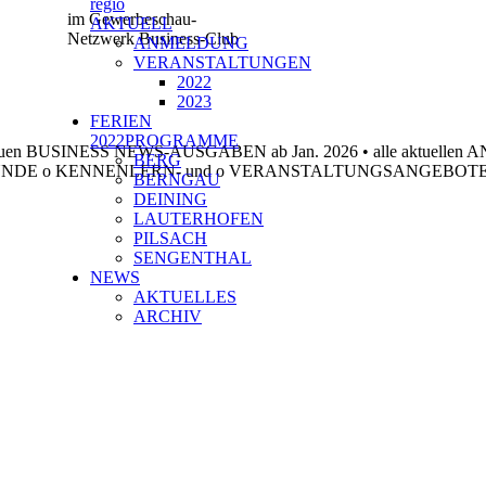
regio
im Gewerbeschau-
AKTUELL
Netzwerk
Business-Clu
b
ANMELDUNG
VERANSTALTUNGEN
2022
2023
FERIEN
2022PROGRAMME
neuen BUSINESS NEWS-AUSGABEN ab Jan. 2026
•
alle aktuelle
BERG
UNDE
o
KENNENLERN- und
o
VERANSTALTUNGSANGEBOT
BERNGAU
DEINING
LAUTERHOFEN
PILSACH
SENGENTHAL
NEWS
AKTUELLES
ARCHIV