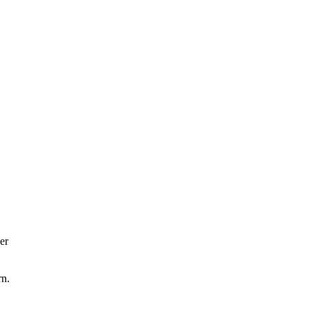
er
rn.