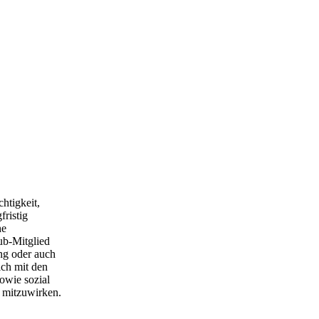
htigkeit,
fristig
he
ub-Mitglied
ung
oder auch
ich mit den
sowie
sozial
e
mitzuwirken.