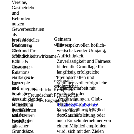
Vereine,
Gastbetriebe
und
Behörden
nutzen
Gewerbeschauen
als
Geinsam
Im G.NE.T
professionelles
stärker…
Business
Ein respektvoller, höflich-
Marketung-
Club
wertschätzender Umgang,
Tool und für
schließen sie
Aufrichtigkeit,
öffentlichkeitswirksame
sich
Zuverlässigkeit
und Fairness
Public &
zusammen.
bilden die Grundlage für
Customer
Sie
langfristig erfolgreiche
Relations
…
erarbeiten
Freundschaften
und
ebenso, wie
regionaler,
Konzepte
vertrauensvoll erfolgreiche
zur
erfolgreicher…
und
Zusammenarbeit mit
Rekrutierung
Gewerbliche Kompetenz
Strategien
weitreichenden
von
Freundschaft
Partnerschaft
zur
Vergünstigungen.
Club-
Auszubildenden
Sie
per E-Mail:
Soziales Engagement
Umsetzung
Mitglied wird, wer als
und
wünschen
business@club-g.net
ihrer Ziele
Geschäftsführer, Mitglied
qualifizierten
weitere
telefonisch:
+49 177
auf der
der Geschäftsleitung
oder
Mitarbeitern
Infos?
Sie
5363 482
Basis
hoher
auch Einzelunternehmer von
erreichen
ethischer
einem Mitglied empfohlen
uns
Grundsätze.
wird,
sich mit den Zielen