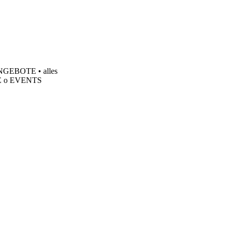
n ANGEBOTE
•
alles
E
o
EVENTS