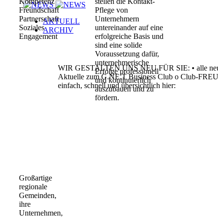
Kompetenz
stellen die Kontakt-
Freundschaft
Pflege von
Partnerschaft
Unternehmern
AKTUELL
Soziales
untereinander
auf eine
ARCHIV
Engagement
erfolgreiche Basis und
sind eine solide
Voraussetzung
dafür,
unternehmerische
WIR GESTALTEN UNS NEU FÜR SIE:
•
alle 
Erfolge professionell
Aktuelle zum G.NE.T Business Club
o
Club-FRE
und kontinuierlich
einfach, schnell und übersichtlich
hier:
auszubauen und zu
fördern.
Großartige
regionale
Gemeinden,
ihre
Unternehmen,